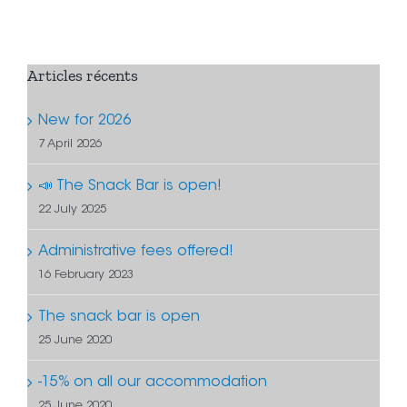
Articles récents
New for 2026
7 April 2026
📣 The Snack Bar is open!
22 July 2025
Administrative fees offered!
16 February 2023
The snack bar is open
25 June 2020
-15% on all our accommodation
25 June 2020