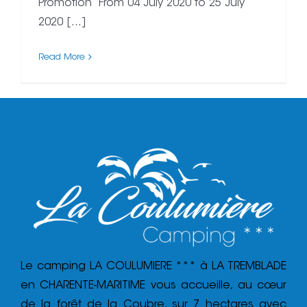
Promotion From 04 July 2020 to 25 July
2020 [...]
Read More
Le camping LA COULUMIERE *** à LA TREMBLADE
en CHARENTE-MARITIME vous accueille, au cœur
de la forêt de la Coubre, sur 7 hectares avec