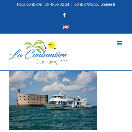
Passer
Nous contacter :
05 46 36 02 24
|
contact@lacoulumiere.fr
au
Facebook
contenu