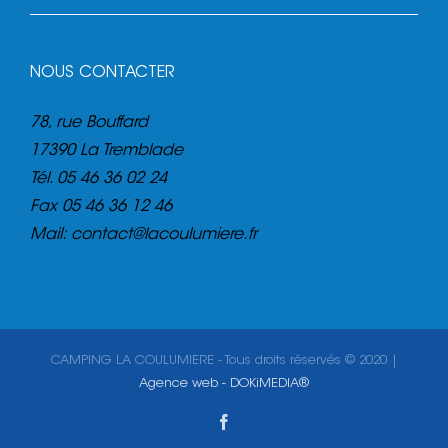
NOUS CONTACTER
78, rue Bouffard
17390 La Tremblade
Tél.
05 46 36 02 24
Fax
05 46 36 12 46
Mail:
contact@lacoulumiere.fr
CAMPING LA COULUMIERE - Tous droits réservés © 2020 |
Agence web - DOKiMEDIA®
Facebook