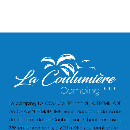
Le camping LA COULUMIERE *** à LA TREMBLADE
en CHARENTE-MARITIME vous accueille, au cœur
de la forêt de la Coubre, sur 7 hectares avec
268 emplacements, à 800 mètres du centre ville.