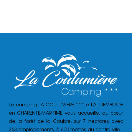
Le camping LA COULUMIERE *** à LA TREMBLADE
en CHARENTE-MARITIME vous accueille, au cœur
de la forêt de la Coubre, sur 7 hectares avec
268 emplacements, à 800 mètres du centre ville.