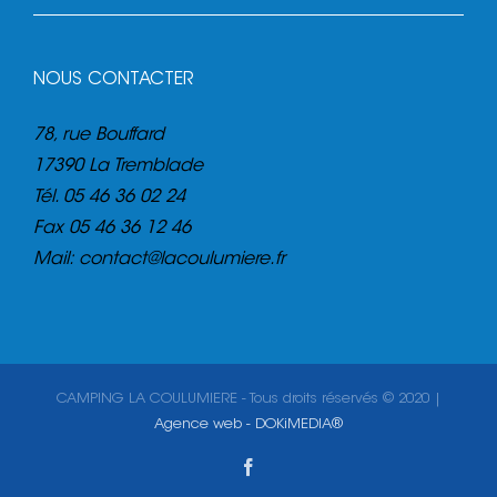
NOUS CONTACTER
78, rue Bouffard
17390 La Tremblade
Tél.
05 46 36 02 24
Fax
05 46 36 12 46
Mail:
contact@lacoulumiere.fr
CAMPING LA COULUMIERE - Tous droits réservés © 2020 |
Agence web - DOKiMEDIA®
Facebook