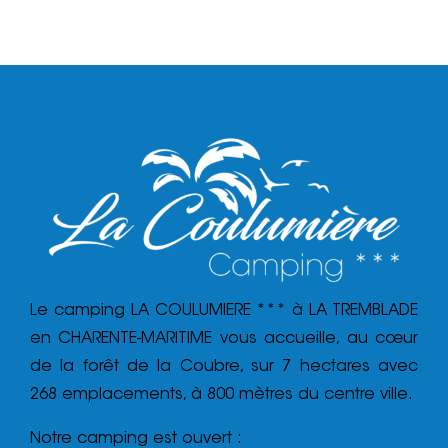
Le camping LA COULUMIERE *** à LA TREMBLADE
en CHARENTE-MARITIME vous accueille, au cœur
de la forêt de la Coubre, sur 7 hectares avec
268 emplacements, à 800 mètres du centre ville.
Notre camping est ouvert :