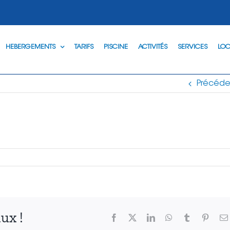
HEBERGEMENTS
TARIFS
PISCINE
ACTIVITÉS
SERVICES
LOC
Précéde
ux !
Facebook
X
LinkedIn
WhatsApp
Tumblr
Pinter