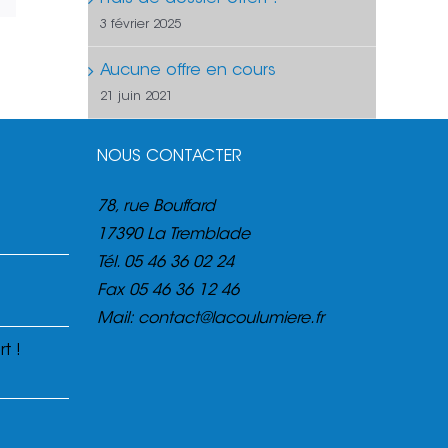
3 février 2025
Aucune offre en cours
21 juin 2021
NOUS CONTACTER
78, rue Bouffard
17390 La Tremblade
Tél.
05 46 36 02 24
Fax
05 46 36 12 46
Mail:
contact@lacoulumiere.fr
t !