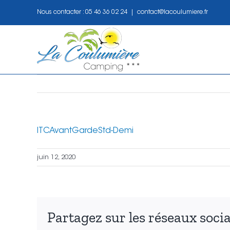
Passer
Nous contacter :
05 46 36 02 24
|
contact@lacoulumiere.fr
au
contenu
ITCAvantGardeStd-Demi
juin 12, 2020
Partagez sur les réseaux socia