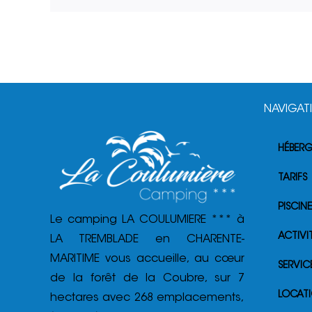
NAVIGAT
HÉBER
TARIFS
PISCINE
Le camping LA COULUMIERE *** à
ACTIVI
LA TREMBLADE en CHARENTE-
MARITIME vous accueille, au cœur
SERVIC
de la forêt de la Coubre, sur 7
LOCATI
hectares avec 268 emplacements,