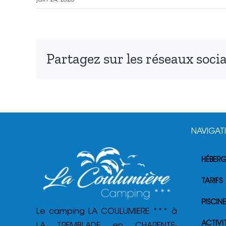
Partagez sur les réseaux socia
NAVIGAT
HÉBER
TARIFS
PISCINE
Le camping LA COULUMIERE *** à
ACTIVI