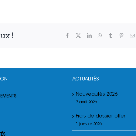
ux !
Facebook
X
LinkedIn
WhatsApp
Tumblr
Pinter
ION
ACTUALITÉS
Nouveautés 2026
GEMENTS
7 avril 2026
Frais de dossier offert !
1 janvier 2026
TÉS