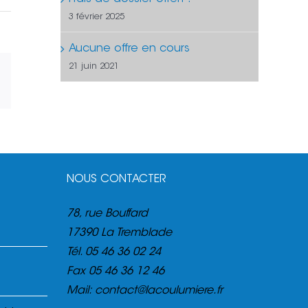
3 février 2025
Aucune offre en cours
21 juin 2021
est
Email
NOUS CONTACTER
78, rue Bouffard
17390 La Tremblade
Tél.
05 46 36 02 24
Fax
05 46 36 12 46
Mail:
contact@lacoulumiere.fr